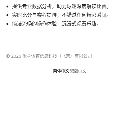
提供专业数据分析，助力球迷深度解读比赛。
实时比分与赛程提醒，不错过任何精彩瞬间。
简洁流畅的操作体验，沉浸式观赛乐趣。
© 2026 米兰体育信息科技（北京）有限公司
简体中文
·
繁體中文